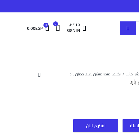
0
HELLO,
0
0.00
EGP
SIGN IN
ميديا ميشن حائطي
تكييف ميديا ميشن 2.25 حصان بارد
لسلة
اشتري الآن