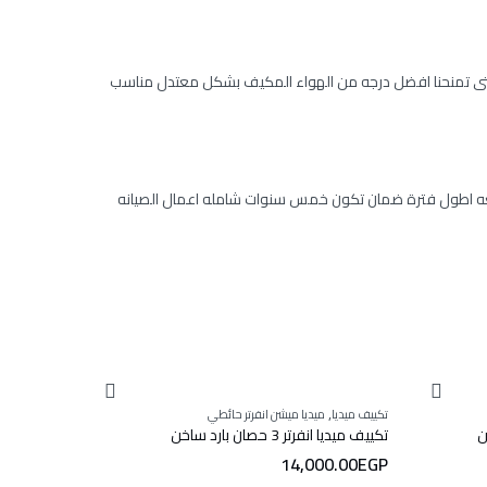
التى تمنحنا افضل درجه من الهواء المكيف بشكل معتدل مناسب
معه اطول فترة ضمان تكون خمس سنوات شامله اعمال الصيانه
,
,
تكييف ميديا
ميديا ميشن انفرتر حائطي
تكييف ميديا
تكييف ميديا انفرتر 3 حصان بارد ساخن
تكييف ميديا انفرتر .25
0.00
EGP
14,000.00
EGP