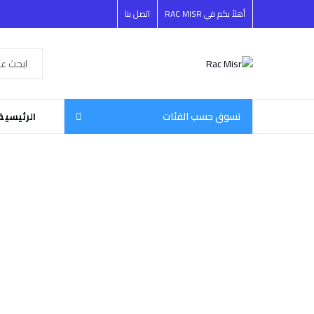
أهلأ بكم في RAC MISR
اتصل بنا
تسوق حسب الفئات
الرئيسية