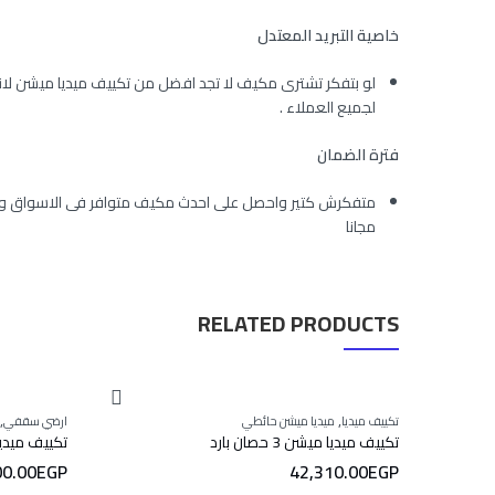
خاصية التبريد المعتدل
لو بتفكر تشترى مكيف لا تجد افضل من تكييف ميديا ميشن لان
لجميع العملاء .
فترة الضمان
متفكرش كتير واحصل على احدث مكيف متوافر فى الاسواق وهو 
مجانا
RELATED PRODUCTS
,
,
تكييف ميديا
ميديا ميشن حائطي
ارضي سقفي
تكييف ميديا ميشن 3 حصان بارد
تكييف ميديا سقفى
00.00
EGP
42,310.00
EGP