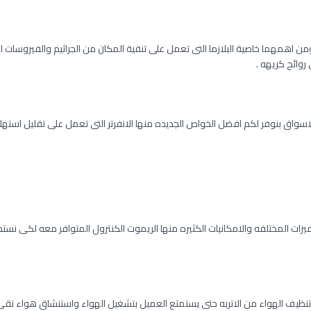
ن اهمهما خاصية البلازما التى تعمل على تنقية المكان من الجراثيم والفيروسات ا
وائح كريهه .
اسواق بنوفر لكم افضل الخواص الجديده منها الانفرتر التى تعمل على تقليل استهل
ات المختلفه والامكانيات الكثيره منها الريموت الكنترول المتوافر معه لكى نستط
نظيف الهواء من الاتربه حتى يستمتع العميل بتشغيل الهواء واستنشاق هواء نقى 