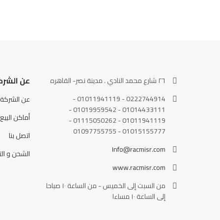
عن الشرك
٢٦ شارع محمد النادي . مدينة نصر- القاهره
0222744914 - 01011941119 -
عن الشركة
01014433111 - 01019959542 -
أماكن البيع
01011941119 - 01115050262 -
01015155777 - 01097755755
اتصل بنا
Info@racmisr.com
الشحن و الت
www.racmisr.com
من السبت إلى الخميس - من الساعة ١٠ صباحا
إلى الساعة ١٠ مساءا