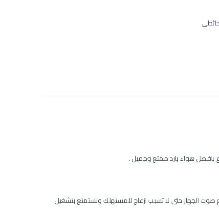
حائطي
ع بافضل هواء بارد ممتع وجميل .
 صوت الجهاز حتى لا تسبب ازعاج للمستهلك ونستمتع بتشغيل