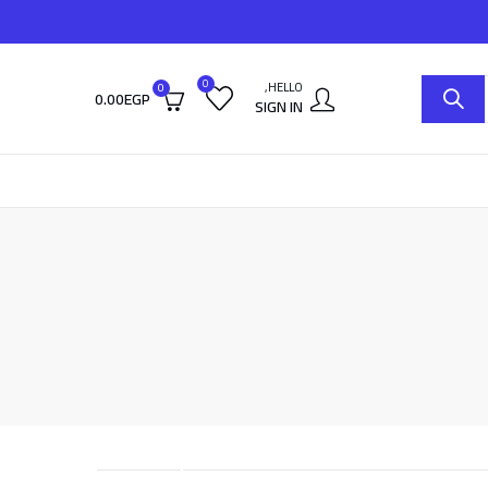
0
HELLO,
0
0.00
EGP
SIGN IN