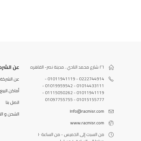
عن الشرك
٢٦ شارع محمد النادي . مدينة نصر- القاهره
0222744914 - 01011941119 -
عن الشركة
01014433111 - 01019959542 -
أماكن البيع
01011941119 - 01115050262 -
01015155777 - 01097755755
اتصل بنا
Info@racmisr.com
الشحن و الت
www.racmisr.com
من السبت إلى الخميس - من الساعة ١٠