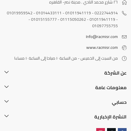
٢٦ شارع محمد النادي . مدينة نصر- القاهره
0222744914 - 01011941119 - 01014433111 - 01019959542
- 01011941119 - 01115050262 - 01015155777 -
01097755755
Info@racmisr.com
www.racmisr.com
من السبت إلى الخميس - من الساعة ١٠ صباحا إلى الساعة ١٠ مساءا
عن الشركة
معلومات عامة
حسابي
النشرة الإخبارية