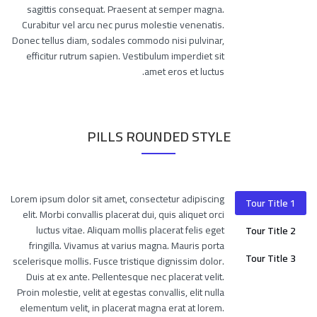
sagittis consequat. Praesent at semper magna.
Curabitur vel arcu nec purus molestie venenatis.
Donec tellus diam, sodales commodo nisi pulvinar,
efficitur rutrum sapien. Vestibulum imperdiet sit
amet eros et luctus.
PILLS ROUNDED STYLE
Lorem ipsum dolor sit amet, consectetur adipiscing
Tour Title 1
elit. Morbi convallis placerat dui, quis aliquet orci
luctus vitae. Aliquam mollis placerat felis eget
Tour Title 2
fringilla. Vivamus at varius magna. Mauris porta
Tour Title 3
scelerisque mollis. Fusce tristique dignissim dolor.
Duis at ex ante. Pellentesque nec placerat velit.
Proin molestie, velit at egestas convallis, elit nulla
elementum velit, in placerat magna erat at lorem.