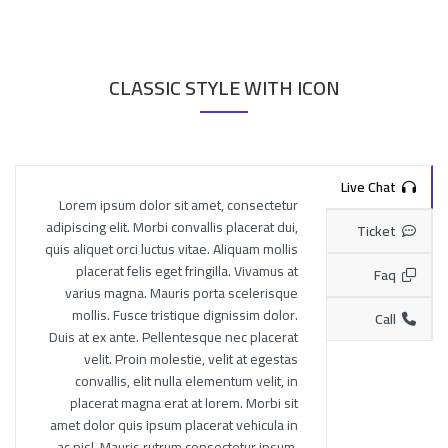
CLASSIC STYLE WITH ICON
Live Chat
Lorem ipsum dolor sit amet, consectetur
adipiscing elit. Morbi convallis placerat dui,
Ticket
quis aliquet orci luctus vitae. Aliquam mollis
placerat felis eget fringilla. Vivamus at
Faq
varius magna. Mauris porta scelerisque
mollis. Fusce tristique dignissim dolor.
Call
Duis at ex ante. Pellentesque nec placerat
velit. Proin molestie, velit at egestas
convallis, elit nulla elementum velit, in
placerat magna erat at lorem. Morbi sit
amet dolor quis ipsum placerat vehicula in
ac nisl. Mauris rutrum consectetur ipsum,