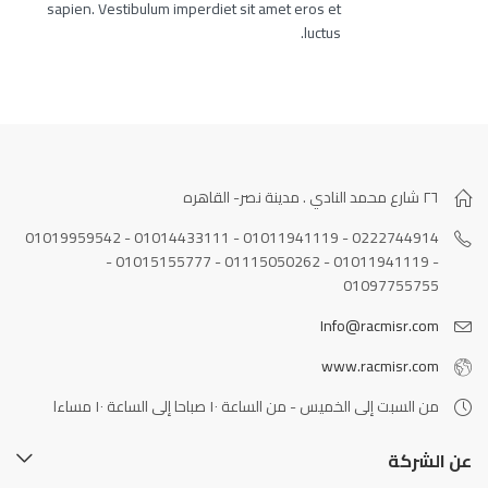
sapien. Vestibulum imperdiet sit amet eros et
luctus.
٢٦ شارع محمد النادي . مدينة نصر- القاهره
0222744914 - 01011941119 - 01014433111 - 01019959542
- 01011941119 - 01115050262 - 01015155777 -
01097755755
Info@racmisr.com
www.racmisr.com
من السبت إلى الخميس - من الساعة ١٠ صباحا إلى الساعة ١٠ مساءا
عن الشركة