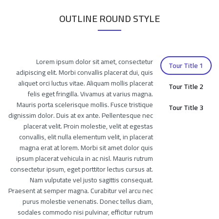
OUTLINE ROUND STYLE
Lorem ipsum dolor sit amet, consectetur
Tour Title 1
adipiscing elit. Morbi convallis placerat dui, quis
aliquet orci luctus vitae. Aliquam mollis placerat
Tour Title 2
felis eget fringilla. Vivamus at varius magna.
Mauris porta scelerisque mollis. Fusce tristique
Tour Title 3
dignissim dolor. Duis at ex ante. Pellentesque nec
placerat velit. Proin molestie, velit at egestas
convallis, elit nulla elementum velit, in placerat
magna erat at lorem. Morbi sit amet dolor quis
ipsum placerat vehicula in ac nisl. Mauris rutrum
consectetur ipsum, eget porttitor lectus cursus at.
Nam vulputate vel justo sagittis consequat.
Praesent at semper magna. Curabitur vel arcu nec
purus molestie venenatis. Donec tellus diam,
sodales commodo nisi pulvinar, efficitur rutrum