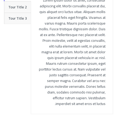
Lorem ipsum dolor sit amet, consectetur
adipiscing elit. Morbi convallis placerat dui,
Tour Title 2
quis aliquet orci luctus vitae. Aliquam mollis
placerat felis eget fringilla. Vivamus at
Tour Title 3
varius magna. Mauris porta scelerisque
mollis. Fusce tristique dignissim dolor. Duis
at ex ante. Pellentesque nec placerat velit.
Proin molestie, velit at egestas convallis,
elit nulla elementum velit, in placerat
magna erat at lorem. Morbi sit amet dolor
quis ipsum placerat vehicula in ac nisl.
Mauris rutrum consectetur ipsum, eget
porttitor lectus cursus at. Nam vulputate vel
justo sagittis consequat. Praesent at
semper magna. Curabitur vel arcu nec
purus molestie venenatis. Donec tellus
diam, sodales commodo nisi pulvinar,
efficitur rutrum sapien. Vestibulum
imperdiet sit amet eros et luctus.