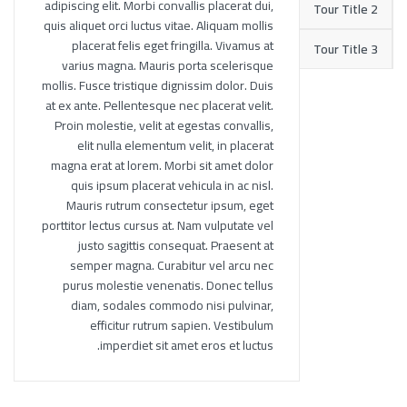
adipiscing elit. Morbi convallis placerat dui,
Tour Title 2
quis aliquet orci luctus vitae. Aliquam mollis
placerat felis eget fringilla. Vivamus at
Tour Title 3
varius magna. Mauris porta scelerisque
mollis. Fusce tristique dignissim dolor. Duis
at ex ante. Pellentesque nec placerat velit.
Proin molestie, velit at egestas convallis,
elit nulla elementum velit, in placerat
magna erat at lorem. Morbi sit amet dolor
quis ipsum placerat vehicula in ac nisl.
Mauris rutrum consectetur ipsum, eget
porttitor lectus cursus at. Nam vulputate vel
justo sagittis consequat. Praesent at
semper magna. Curabitur vel arcu nec
purus molestie venenatis. Donec tellus
diam, sodales commodo nisi pulvinar,
efficitur rutrum sapien. Vestibulum
imperdiet sit amet eros et luctus.