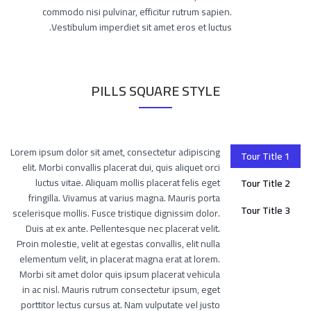
commodo nisi pulvinar, efficitur rutrum sapien.
Vestibulum imperdiet sit amet eros et luctus.
PILLS SQUARE STYLE
Lorem ipsum dolor sit amet, consectetur adipiscing
Tour Title 1
elit. Morbi convallis placerat dui, quis aliquet orci
luctus vitae. Aliquam mollis placerat felis eget
Tour Title 2
fringilla. Vivamus at varius magna. Mauris porta
Tour Title 3
scelerisque mollis. Fusce tristique dignissim dolor.
Duis at ex ante. Pellentesque nec placerat velit.
Proin molestie, velit at egestas convallis, elit nulla
elementum velit, in placerat magna erat at lorem.
Morbi sit amet dolor quis ipsum placerat vehicula
in ac nisl. Mauris rutrum consectetur ipsum, eget
porttitor lectus cursus at. Nam vulputate vel justo