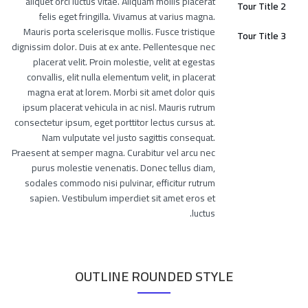
aliquet orci luctus vitae. Aliquam mollis placerat
Tour Title 2
felis eget fringilla. Vivamus at varius magna.
Mauris porta scelerisque mollis. Fusce tristique
Tour Title 3
dignissim dolor. Duis at ex ante. Pellentesque nec
placerat velit. Proin molestie, velit at egestas
convallis, elit nulla elementum velit, in placerat
magna erat at lorem. Morbi sit amet dolor quis
ipsum placerat vehicula in ac nisl. Mauris rutrum
consectetur ipsum, eget porttitor lectus cursus at.
Nam vulputate vel justo sagittis consequat.
Praesent at semper magna. Curabitur vel arcu nec
purus molestie venenatis. Donec tellus diam,
sodales commodo nisi pulvinar, efficitur rutrum
sapien. Vestibulum imperdiet sit amet eros et
luctus.
OUTLINE ROUNDED STYLE