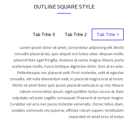
OUTLINE SQUARE STYLE
Tab Title 3
Tab Title 2
Tab Title 1
Lorem ipsum dolor sit amet, consectetur adipiscing elit. Morbi
convallis placerat dui, quis aliquet orci luctus vitae. Aliquam mollis
placerat felis eget fringilla. Vivamus at varius magna. Mauris porta
scelerisque mollis. Fusce tristique dignissim dolor. Duis at ex ante.
Pellentesque nec placerat velit. Proin molestie, velit at egestas
convallis, elit nulla elementum velit, in placerat magna erat at lorem.
Morbi sit amet dolor quis ipsum placerat vehicula in ac nisl. Mauris
rutrum consectetur ipsum, eget porttitor lectus cursus at. Nam
vulputate vel justo sagittis consequat. Praesent at semper magna.
Curabitur vel arcu nec purus molestie venenatis. Donec tellus diam,
sodales commodo nisi pulvinar, efficitur rutrum sapien. Vestibulum
imperdiet sit amet eros et luctus.