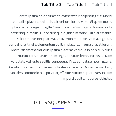
Tab Title 3
Tab Title 2
Tab Title 1
Lorem ipsum dolor sit amet, consectetur adipiscing elit. Morbi
convallis placerat dui, quis aliquet orci luctus vitae. Aliquam mollis
placerat felis eget fringilla. Vivamus at varius magna. Mauris porta
scelerisque mollis. Fusce tristique dignissim dolor. Duis at ex ante.
Pellentesque nec placerat velit. Proin molestie, velit at egestas
convallis, elit nulla elementum velit, in placerat magna erat at lorem.
Morbi sit amet dolor quis ipsum placerat vehicula in ac nisl. Mauris
rutrum consectetur ipsum, eget porttitor lectus cursus at. Nam
vulputate vel justo sagittis consequat. Praesent at semper magna.
Curabitur vel arcu nec purus molestie venenatis. Donec tellus diam,
sodales commodo nisi pulvinar, efficitur rutrum sapien. Vestibulum
imperdiet sit amet eros et luctus.
PILLS SQUARE STYLE