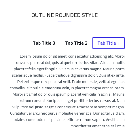
OUTLINE ROUNDED STYLE
Tab Title 3
Tab Title 2
Tab Title 1
Lorem ipsum dolor sit amet, consectetur adipiscing elit. Morbi
convallis placerat dui, quis aliquet orci luctus vitae. Aliquam mollis
placerat felis eget fringilla. Vivamus at varius magna. Mauris porta
scelerisque mollis. Fusce tristique dignissim dolor. Duis at ex ante.
Pellentesque nec placerat velit. Proin molestie, velit at egestas
convallis, elit nulla elementum velit, in placerat magna erat at lorem.
Morbi sit amet dolor quis ipsum placerat vehicula in ac nisl. Mauris
rutrum consectetur ipsum, eget porttitor lectus cursus at. Nam
vulputate vel justo sagittis consequat. Praesent at semper magna.
Curabitur vel arcu nec purus molestie venenatis. Donec tellus diam,
sodales commodo nisi pulvinar, efficitur rutrum sapien. Vestibulum
imperdiet sit amet eros et luctus.