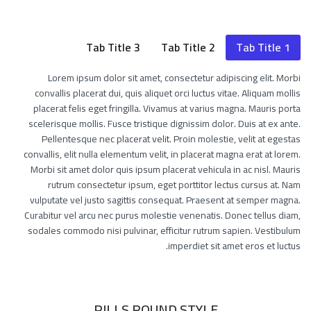
Tab Title 3
Tab Title 2
Tab Title 1
Lorem ipsum dolor sit amet, consectetur adipiscing elit. Morbi
convallis placerat dui, quis aliquet orci luctus vitae. Aliquam mollis
placerat felis eget fringilla. Vivamus at varius magna. Mauris porta
scelerisque mollis. Fusce tristique dignissim dolor. Duis at ex ante.
Pellentesque nec placerat velit. Proin molestie, velit at egestas
convallis, elit nulla elementum velit, in placerat magna erat at lorem.
Morbi sit amet dolor quis ipsum placerat vehicula in ac nisl. Mauris
rutrum consectetur ipsum, eget porttitor lectus cursus at. Nam
vulputate vel justo sagittis consequat. Praesent at semper magna.
Curabitur vel arcu nec purus molestie venenatis. Donec tellus diam,
sodales commodo nisi pulvinar, efficitur rutrum sapien. Vestibulum
imperdiet sit amet eros et luctus.
PILLS ROUND STYLE