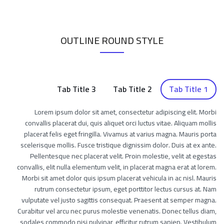
OUTLINE ROUND STYLE
Tab Title 3
Tab Title 2
Tab Title 1
Lorem ipsum dolor sit amet, consectetur adipiscing elit. Morbi
convallis placerat dui, quis aliquet orci luctus vitae. Aliquam mollis
placerat felis eget fringilla. Vivamus at varius magna. Mauris porta
scelerisque mollis. Fusce tristique dignissim dolor. Duis at ex ante.
Pellentesque nec placerat velit. Proin molestie, velit at egestas
convallis, elit nulla elementum velit, in placerat magna erat at lorem.
Morbi sit amet dolor quis ipsum placerat vehicula in ac nisl. Mauris
rutrum consectetur ipsum, eget porttitor lectus cursus at. Nam
vulputate vel justo sagittis consequat. Praesent at semper magna.
Curabitur vel arcu nec purus molestie venenatis. Donec tellus diam,
sodales commodo nisi pulvinar, efficitur rutrum sapien. Vestibulum