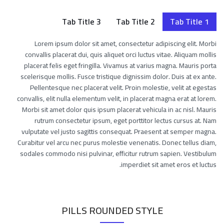
Tab Title 3
Tab Title 2
Tab Title 1
Lorem ipsum dolor sit amet, consectetur adipiscing elit. Morbi
convallis placerat dui, quis aliquet orci luctus vitae. Aliquam mollis
placerat felis eget fringilla. Vivamus at varius magna. Mauris porta
scelerisque mollis. Fusce tristique dignissim dolor. Duis at ex ante.
Pellentesque nec placerat velit. Proin molestie, velit at egestas
convallis, elit nulla elementum velit, in placerat magna erat at lorem.
Morbi sit amet dolor quis ipsum placerat vehicula in ac nisl. Mauris
rutrum consectetur ipsum, eget porttitor lectus cursus at. Nam
vulputate vel justo sagittis consequat. Praesent at semper magna.
Curabitur vel arcu nec purus molestie venenatis. Donec tellus diam,
sodales commodo nisi pulvinar, efficitur rutrum sapien. Vestibulum
imperdiet sit amet eros et luctus.
PILLS ROUNDED STYLE