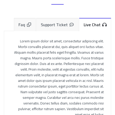
Faq
Support Ticket
Live Chat
Lorem ipsum dolor sit amet, consectetur adipiscing elit.
Morbi convallis placerat dui, quis aliquet orci luctus vitae.
Aliquam mollis placerat felis eget fringilla. Vivamus at varius
magna. Mauris porta scelerisque mollis. Fusce tristique
dignissim dolor. Duis at ex ante. Pellentesque nec placerat
velit. Proin molestie, velit at egestas convallis, elit nulla
elementum velit, in placerat magna erat at lorem. Morbi sit
amet dolor quis ipsum placerat vehicula in ac nisl. Mauris
rutrum consectetur ipsum, eget porttitor lectus cursus at.
Nam vulputate vel justo sagittis consequat. Praesent at
semper magna. Curabitur vel arcu nec purus molestie
venenatis. Donec tellus diam, sodales commodo nisi
pulvinar, efficitur rutrum sapien. Vestibulum imperdiet sit
amet eros et luctus.