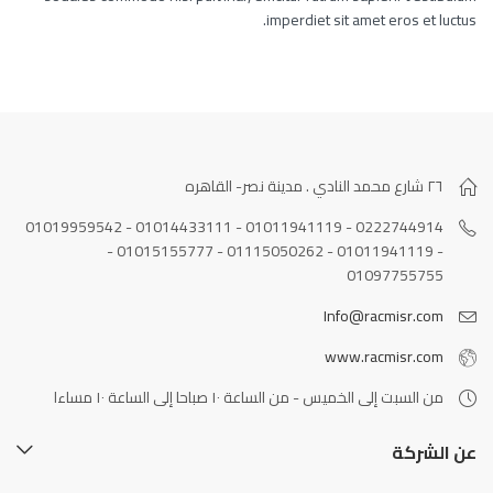
imperdiet sit amet eros et luctus.
٢٦ شارع محمد النادي . مدينة نصر- القاهره
0222744914 - 01011941119 - 01014433111 - 01019959542
- 01011941119 - 01115050262 - 01015155777 -
01097755755
Info@racmisr.com
www.racmisr.com
من السبت إلى الخميس - من الساعة ١٠ صباحا إلى الساعة ١٠ مساءا
عن الشركة