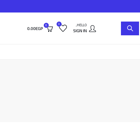
0
HELLO,
0
0.00
EGP
SIGN IN