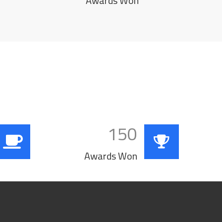
Awards Won
150
Awards Won