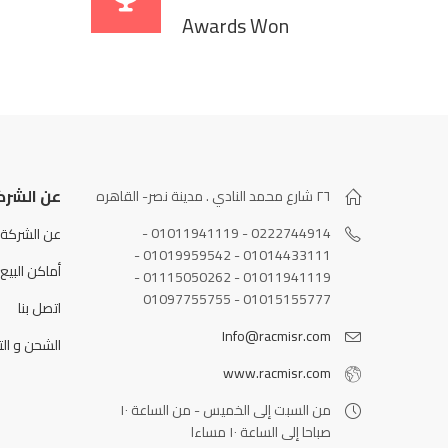
Awards Won
عن الشرك
٢٦ شارع محمد النادي . مدينة نصر- القاهره
0222744914 - 01011941119 -
عن الشركة
01014433111 - 01019959542 -
أماكن البيع
01011941119 - 01115050262 -
01015155777 - 01097755755
اتصل بنا
Info@racmisr.com
الشحن و الت
www.racmisr.com
من السبت إلى الخميس - من الساعة ١٠
صباحا إلى الساعة ١٠ مساءا