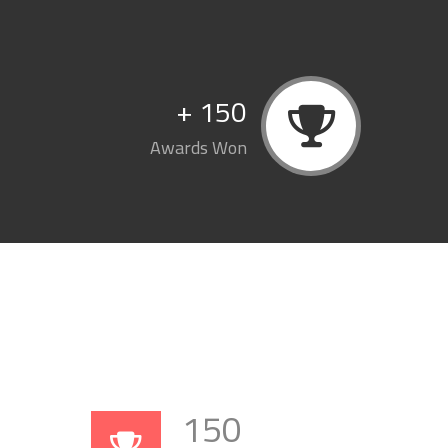
+
150
Awards Won
150