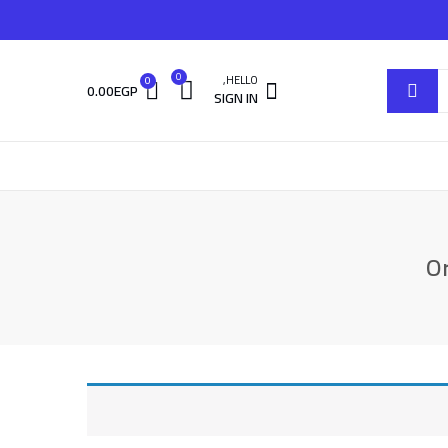
0
HELLO,
0
0.00
EGP
SIGN IN
O