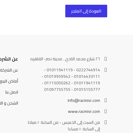
العودة إلى المتجر
عن الشرك
٢٦ شارع محمد النادي . مدينة نصر- القاهره
0222744914 - 01011941119 -
عن الشركة
01014433111 - 01019959542 -
أماكن البيع
01011941119 - 01115050262 -
01015155777 - 01097755755
اتصل بنا
Info@racmisr.com
الشحن و الت
www.racmisr.com
من السبت إلى الخميس - من الساعة ١٠ صباحا
إلى الساعة ١٠ مساءا