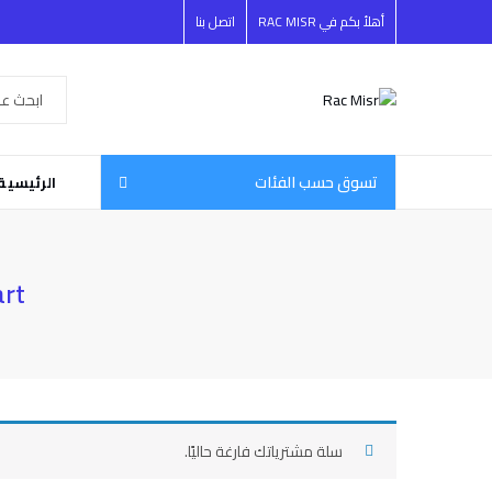
أهلأ بكم في RAC MISR
اتصل بنا
تسوق حسب الفئات
الرئيسية
art
سلة مشترياتك فارغة حاليًا.