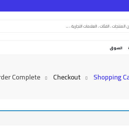
السوق
rder Complete
Checkout
Shopping C