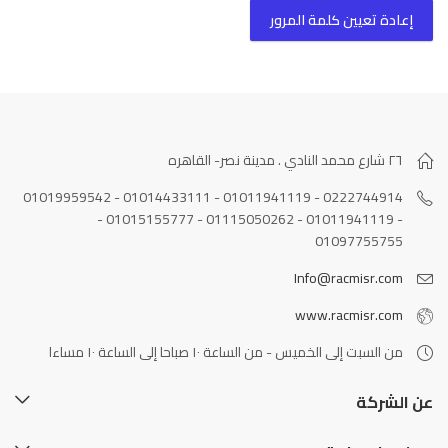
إعادة تعيين كلمة المرور
٢٦ شارع محمد النادي . مدينة نصر- القاهره
0222744914 - 01011941119 - 01014433111 - 01019959542
- 01011941119 - 01115050262 - 01015155777 -
01097755755
Info@racmisr.com
www.racmisr.com
من السبت إلى الخميس - من الساعة ١٠ صباحا إلى الساعة ١٠ مساءا
عن الشركة